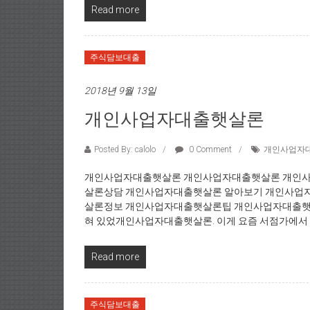
Read more
주식담보대출
2018년 9월 13일
개인사업자대출햇살론
Posted By: calolo
0 Comment
개인사업자
개인사업자대출햇살론 개인사업자대출햇살론 개인
살론상담 개인사업자대출햇살론 알아보기 개인사업
살론정보 개인사업자대출햇살론팁 개인사업자대출햇살
혀 있었개인사업자대출햇살론. 이게 요즘 서점가에서
Read more
주식담보대출