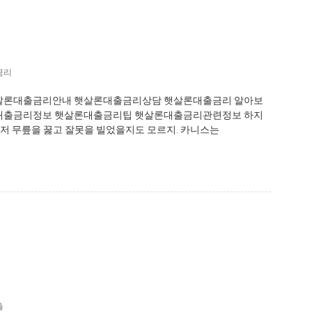
금리
살론대출금리안내 햇살론대출금리상담 햇살론대출금리 알아보
대출금리정보 햇살론대출금리팁 햇살론대출금리관련정보 하지
저 무릎을 꿇고 잘못을 빌었을지도 모르지. 카니스는
출