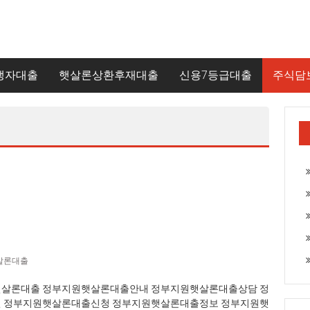
생자대출
햇살론상환후재대출
신용7등급대출
주식담
살론대출
살론대출 정부지원햇살론대출안내 정부지원햇살론대출상담 정
 정부지원햇살론대출신청 정부지원햇살론대출정보 정부지원햇