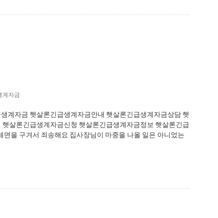
생계자금
생계자금 햇살론긴급생계자금안내 햇살론긴급생계자금상담 햇
 햇살론긴급생계자금신청 햇살론긴급생계자금정보 햇살론긴급
면을 구겨서 죄송해요.집사장님이 마중을 나올 일은 아니었는