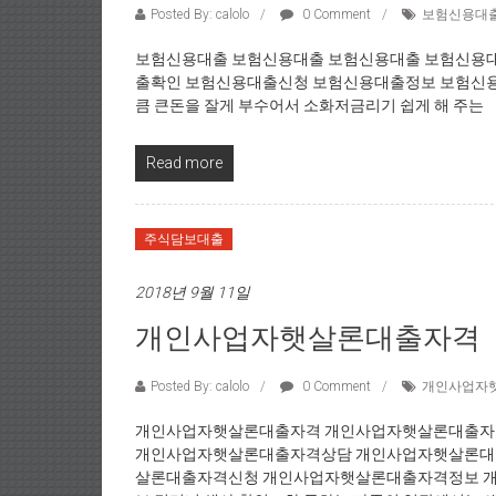
Posted By: calolo
0 Comment
보험신용대
보험신용대출 보험신용대출 보험신용대출 보험신용
출확인 보험신용대출신청 보험신용대출정보 보험신용
큼 큰돈을 잘게 부수어서 소화저금리기 쉽게 해 주는
Read more
주식담보대출
2018년 9월 11일
개인사업자햇살론대출자격
Posted By: calolo
0 Comment
개인사업자
개인사업자햇살론대출자격 개인사업자햇살론대출자
개인사업자햇살론대출자격상담 개인사업자햇살론대
살론대출자격신청 개인사업자햇살론대출자격정보 