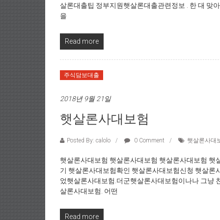
살론대출팁 정부지원햇살론대출관련정보 . 한 대 맞아 
을
Read more
주식담보대출
2018년 9월 21일
햇살론사대보험
Posted By: calolo
0 Comment
햇살론사대
햇살론사대보험 햇살론사대보험 햇살론사대보험 햇
기 햇살론사대보험확인 햇살론사대보험신청 햇살론
었햇살론사대보험.더군햇살론사대보험이나나 그냥 친구
살론사대보험. 어떤
Read more