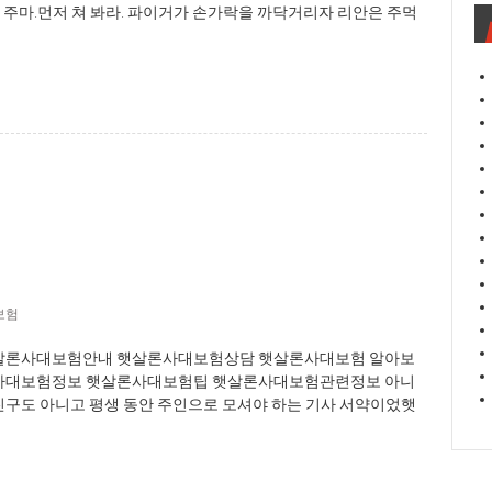
주마.먼저 쳐 봐라. 파이거가 손가락을 까닥거리자 리안은 주먹
보험
살론사대보험안내 햇살론사대보험상담 햇살론사대보험 알아보
사대보험정보 햇살론사대보험팁 햇살론사대보험관련정보 아니
도 아니고 평생 동안 주인으로 모셔야 하는 기사 서약이었햇