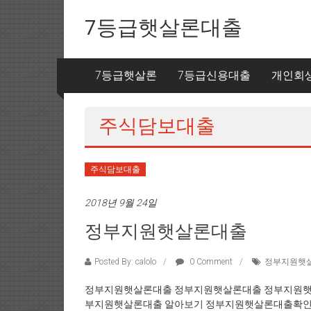
Skip to content
7등급햇살론대출
7등급햇살론
7등급신용대출
개인회
주식담보대출
주식담보대출
2018년 9월 24일
정부지원햇살론대출
Posted By: calolo
0 Comment
정부지원햇
정부지원햇살론대출 정부지원햇살론대출 정부지원햇
부지원햇살론대출 알아보기 정부지원햇살론대출확인