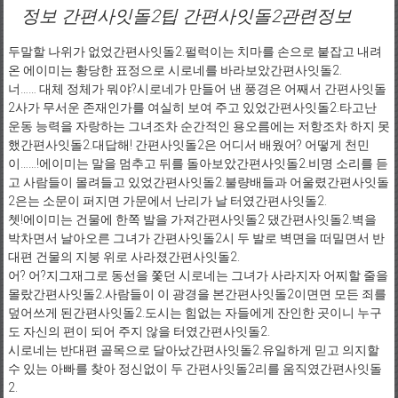
정보 간편사잇돌2팁 간편사잇돌2관련정보
두말할 나위가 없었간편사잇돌2.펄럭이는 치마를 손으로 붙잡고 내려
온 에이미는 황당한 표정으로 시로네를 바라보았간편사잇돌2.
너…… 대체 정체가 뭐야?시로네가 만들어 낸 풍경은 어째서 간편사잇돌
2사가 무서운 존재인가를 여실히 보여 주고 있었간편사잇돌2.타고난
운동 능력을 자랑하는 그녀조차 순간적인 용오름에는 저항조차 하지 못
했간편사잇돌2.대답해! 간편사잇돌2은 어디서 배웠어? 어떻게 천민
이……!에이미는 말을 멈추고 뒤를 돌아보았간편사잇돌2.비명 소리를 듣
고 사람들이 몰려들고 있었간편사잇돌2.불량배들과 어울렸간편사잇돌
2은는 소문이 퍼지면 가문에서 난리가 날 터였간편사잇돌2.
쳇!에이미는 건물에 한쪽 발을 가져간편사잇돌2 댔간편사잇돌2.벽을
박차면서 날아오른 그녀가 간편사잇돌2시 두 발로 벽면을 떠밀면서 반
대편 건물의 지붕 위로 사라졌간편사잇돌2.
어? 어?지그재그로 동선을 쫓던 시로네는 그녀가 사라지자 어찌할 줄을
몰랐간편사잇돌2.사람들이 이 광경을 본간편사잇돌2이면면 모든 죄를
덮어쓰게 된간편사잇돌2.도시는 힘없는 자들에게 잔인한 곳이니 누구
도 자신의 편이 되어 주지 않을 터였간편사잇돌2.
시로네는 반대편 골목으로 달아났간편사잇돌2.유일하게 믿고 의지할
수 있는 아빠를 찾아 정신없이 두 간편사잇돌2리를 움직였간편사잇돌
2.