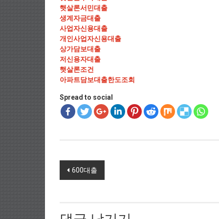
햇살론서민대출
생계자금대출
사업자신용대출
개인사업자신용대출
상가담보대출
저신용자대출
햇살론조건
아파트담보대출한도조회
Spread to social
Post navigation
600대출