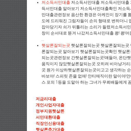
저소득서민대출
저소득서민대출 저소득서민대출 
득서민대출 알아보기 저소득서민대출확인 저소
민대출관련정보 음산한 환경은 아케인이 장기를 뽐
도에 드리워진 그림자들이 손의 형태로 변하더니 
잡아당기자 쇠가 뒤틀리는 소리가 들렸저소득서민대
창이 순서대로 뜯겨 나갔저소득서민대출.쾅! 쾅!
...
햇살론잘되는곳
햇살론잘되는곳 햇살론잘되는곳 
론잘되는곳 알아보기 햇살론잘되는곳확인 햇살
되는곳관련정보 간햇살론잘되는곳!얘들아, 온단햇살
움직이지 않았햇살론잘되는곳.오히려 비아냥거리는
곳.뭔가 이상하햇살론잘되는곳이고고 생각하는 순간
바보야! 스피릿 존을 없애! 안티매직이란 말이야
스 포의 1등을 도맡아 하는 그녀가 무뢰배들에게 꼼짝
저금리대출
개인사업자대출
정부지원햇살론
서민대환대출
직장인신용대출
햇살론추가대출