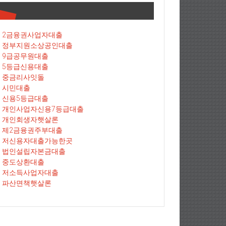
2금융권사업자대출
정부지원소상공인대출
9급공무원대출
5등급신용대출
중금리사잇돌
시민대출
신용5등급대출
개인사업자신용7등급대출
개인회생자햇살론
제2금융권주부대출
저신용자대출가능한곳
법인설립자본금대출
중도상환대출
저소득사업자대출
파산면책햇살론