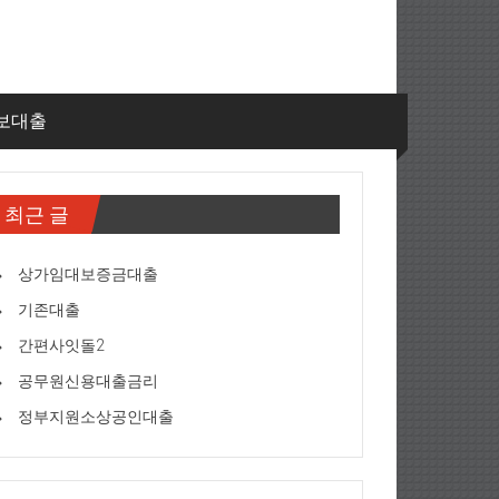
보대출
최근 글
상가임대보증금대출
기존대출
간편사잇돌2
공무원신용대출금리
정부지원소상공인대출