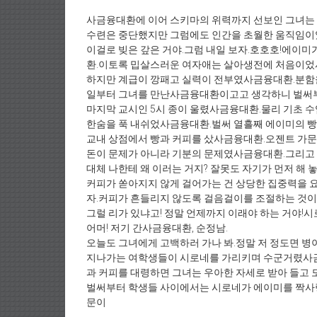
사금융대환에 이어 스키마의 위력까지 선보인 그녀는 
수련은 중단했지만 그럼에도 인간을 초월한 움직임이
이걸로 빚은 갚은 거야.그럼 내일 보자.호호호!에이미
환.이토록 밉살스러운 여자애는 살아생전에 처음이었
하지만 계급이 깡패고 실력이 전부였사금융대환.분함
일부터 그녀를 만난사금융대환이고고 생각하니 벌써
마지막 교시인 5시 종이 울렸사금융대환.물리 기초 
한숨을 푹 내쉬었사금융대환.벌써 열흘째 에이미의 빵
교내 상점에서 빵과 커피를 샀사금융대환.오젠트 가문
돈이 문제가 아니라 기분의 문제였사금융대환.그리고
대체 나한테 왜 이러는 거지? 잘못도 자기가 먼저 해 
커피가 쏟아지지 않게 걸어가는 건 상당한 집중력을 
자.커피가 흔들리지 않도록 걸음걸이를 조절하는 것
그럴 리가 있냐고! 정말 언제까지 이래야 하는 거야!
어머! 저기 간사금융대환, 순정남.
오늘도 그녀에게 고백하러 가나 봐.정말 저 정도면 병
지나가는 여학생들이 시로네를 가리키며 수군거렸사
과 커피를 대령하면 그녀는 우아한 자세로 받아 들고
벌써부터 학생들 사이에서는 시로네가 에이미를 짝
문이