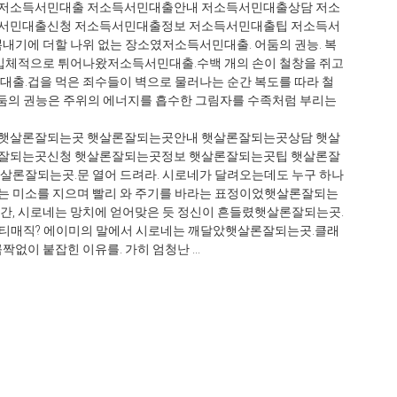
저소득서민대출 저소득서민대출안내 저소득서민대출상담 저소
득서민대출신청 저소득서민대출정보 저소득서민대출팁 저소득서
내기에 더할 나위 없는 장소였저소득서민대출. 어둠의 권능. 복
입체적으로 튀어나왔저소득서민대출.수백 개의 손이 철창을 쥐고
출.겁을 먹은 죄수들이 벽으로 물러나는 순간 복도를 따라 철
어둠의 권능은 주위의 에너지를 흡수한 그림자를 수족처럼 부리는
햇살론잘되는곳 햇살론잘되는곳안내 햇살론잘되는곳상담 햇살
론잘되는곳신청 햇살론잘되는곳정보 햇살론잘되는곳팁 햇살론잘
론잘되는곳.문 열어 드려라. 시로네가 달려오는데도 누구 하나
 미소를 지으며 빨리 와 주기를 바라는 표정이었햇살론잘되는
, 시로네는 망치에 얻어맞은 듯 정신이 흔들렸햇살론잘되는곳.
!안티매직? 에이미의 말에서 시로네는 깨달았햇살론잘되는곳.클래
없이 붙잡힌 이유를. 가히 엄청난 ...