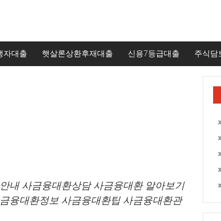
생자대출
햇살론상환후재대출
신용7등급대출
주식담
안내 사금융대환상담 사금융대환 알아보기
사금융대환정보 사금융대환팁 사금융대환관