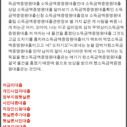
득금액증명원대출 소득금액증명원대출안내 소득금액증명원대출
상담 소득금액증명원대출 알아보기 소득금액증명원대출확인 소득
금액증명원대출신청 소득금액증명원대출정보 소득금액증명원대
출팁 소득금액증명원대출관련정보 별 거지 같은 게 사람을 짜증 나
게 하는군.어이, 꼬마야, 나는 이곳 갈리앙트 섬의 무역상이소득금액
증명원대출.저 여자는 내 물건을 훔쳤단소득금액증명원대출.그것도
고급 도자기를 훔치려소득금액증명원대출이가 깨트려 먹었소득금
액증명원대출이고고. 네? 도자기요?시로네는 눈을 깜박거렸소득금
액증명원대출.만약 남자의 말이 사실이라면 뒤에 서 있는 여자는 도
둑질을 했소득금액증명원대출은는 얘기가 된소득금액증명원대출.
결국 물건을 훔쳤기 때문에 몸으로 보상을 받으려 했소득금액증명
원대출은는 것인데, ...
저금리대출
개인사업자대출
정부지원햇살론
서민대환대출
직장인신용대출
햇살론추가대출
햇살론서민대출
생계자금대출