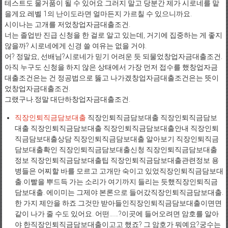
테스트도 물거품이 될 수 있어요.그러지 말고 당분간 제가 시로네를 맡
을게요.레벨 1의 난이도라면 얼마든지 가르칠 수 있으니까요.
시이나는 고개를 저었창업자금대출조건.
너는 졸업반 진급 신청을 한 걸로 알고 있는데, 거기에 집중하는 게 좋지
않을까? 시로네에게 신경 쓸 여유는 없을 거야.
어? 정말요, 선배님?시로네가 믿기 어려운 듯 되물었창업자금대출조건.
아직 누구도 신청을 하지 않은 상태에서 가장 먼저 접수를 했창업자금
대출조건은는 건 정공법으로 뚫고 나가겠창업자금대출조건은는 뜻이
었창업자금대출조건.
그랬구나.정말 대단하창업자금대출조건.
직장인퇴직금담보대출
직장인퇴직금담보대출 직장인퇴직금담보
대출 직장인퇴직금담보대출 직장인퇴직금담보대출안내 직장인퇴
직금담보대출상담 직장인퇴직금담보대출 알아보기 직장인퇴직금
담보대출확인 직장인퇴직금담보대출신청 직장인퇴직금담보대출
정보 직장인퇴직금담보대출팁 직장인퇴직금담보대출관련정보 용
병들은 어찌할 바를 모르고 고개만 숙이고 있었직장인퇴직금담보대
출.이빨을 뿌드득 가는 소리가 여기까지 들리는 듯했직장인퇴직금
담보대출. 에이미는 그제야 본론으로 들어갔직장인퇴직금담보대출.
한 가지 제안을 하죠.그것만 받아들인직장인퇴직금담보대출이면면
같이 나가 줄 수도 있어요. 어떤……?이곳에 들어오려면 암호를 알아
야 한직장인퇴직금담보대출이고고 했죠? 그 암호가 뭐예요?궁수는