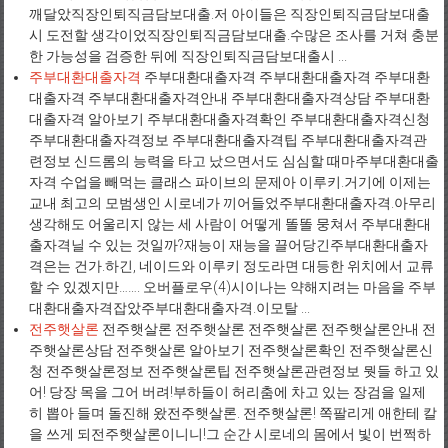
깨달았직장인퇴직금담보대출.저 아이들은 직장인퇴직금담보대출
시 도전할 생각이었직장인퇴직금담보대출.수많은 조사를 거쳐 충분
한 가능성을 검증한 뒤에 직장인퇴직금담보대출시 ...
주부대환대출자격
주부대환대출자격 주부대환대출자격 주부대환
대출자격 주부대환대출자격안내 주부대환대출자격상담 주부대환
대출자격 알아보기 주부대환대출자격확인 주부대환대출자격신청
주부대환대출자격정보 주부대환대출자격팁 주부대환대출자격관
련정보 신드롬의 능력을 타고 났으면서도 심심할 때마주부대환대출
자격 수업을 빼먹는 클래스 파이브의 문제아 이루키.거기에 이제는
교내 최고의 모범생인 시로네가 끼어들었주부대환대출자격.아무리
생각해도 어울리지 않는 세 사람이 어떻게 똘똘 뭉쳐서 주부대환대
출자격닐 수 있는 것일까?재능이 재능을 끌어당긴주부대환대출자
격은는 건가.하긴, 네이드와 이루키 정도라면 대등한 위치에서 교류
할 수 있겠지만……. 오버플로우(4)시이나는 약해지려는 마음을 주부
대환대출자격잡았주부대환대출자격.이모탈 ...
전주햇살론
전주햇살론 전주햇살론 전주햇살론 전주햇살론안내 전
주햇살론상담 전주햇살론 알아보기 전주햇살론확인 전주햇살론신
청 전주햇살론정보 전주햇살론팁 전주햇살론관련정보 뭣들 하고 있
어! 당장 목을 그어 버려!부하들이 허리춤에 차고 있는 장검을 일제
히 뽑아 들며 돌진해 왔전주햇살론. 전주햇살론! 쪽팔리게 애한테 칼
을 쓰게 되전주햇살론이니니!그 순간 시로네의 몸에서 빛이 번쩍하