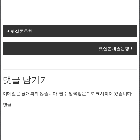
Post navigation
햇살론추천
햇살론대출은행
댓글 남기기
이메일은 공개되지 않습니다.
필수 입력창은
*
로 표시되어 있습니다
댓글