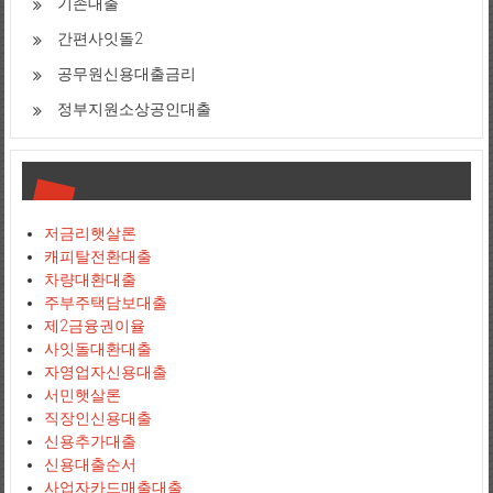
기존대출
간편사잇돌2
공무원신용대출금리
정부지원소상공인대출
저금리햇살론
캐피탈전환대출
차량대환대출
주부주택담보대출
제2금융권이율
사잇돌대환대출
자영업자신용대출
서민햇살론
직장인신용대출
신용추가대출
신용대출순서
사업자카드매출대출