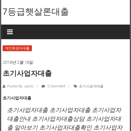
Skip to content
7등급햇살론대출
개인회생자대출
2018년 2월 18일
초기사업자대출
Posted By: calolo
0 Comment
초기사업자대출
초기사업자대출
초기사업자대출 초기사업자대출 초기사업자
대출안내 초기사업자대출상담 초기사업자대
출 알아보기 초기사업자대출확인 초기사업자